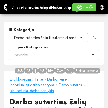
$
$
Site.pro
DI svetainių konstruktorius
Domenai
El. paštas
Apskaitos programa
Perpardavėjams„White
Prisijungti
Mokymasis
Lietu
DI svetainių konstruktorius
Domenai
El. paštas
Apskaitos programa
Perpardavėjams
Mokymasis
Registruotis
Registruotis
„WHITE LABEL“
Kategorija
Darbo sutarties šalių ikisutartiniai santykiai
Tipai/Kategorijos
Pasirinkti
UAB
AB
IĮ
MB
IdV
ŽŪV
PNĮ
Fiziniai asmenys
Enciklopedija
›
Teisė
›
Darbo teisė
›
Individualieji darbo santykiai
›
Darbo sutartis
›
Ikisutartiniai darbo santykiai
Darbo sutarties šalių