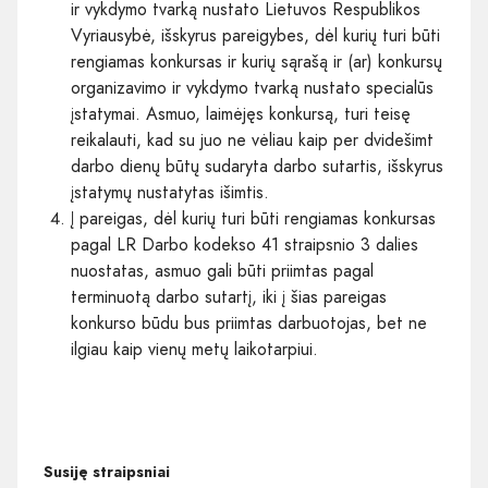
ir vykdymo tvarką nustato Lietuvos Respublikos
Vyriausybė, išskyrus pareigybes, dėl kurių turi būti
rengiamas konkursas ir kurių sąrašą ir (ar) konkursų
organizavimo ir vykdymo tvarką nustato specialūs
įstatymai. Asmuo, laimėjęs konkursą, turi teisę
reikalauti, kad su juo ne vėliau kaip per dvidešimt
darbo dienų būtų sudaryta darbo sutartis, išskyrus
įstatymų nustatytas išimtis.
Į pareigas, dėl kurių turi būti rengiamas konkursas
pagal LR Darbo kodekso 41 straipsnio 3 dalies
nuostatas, asmuo gali būti priimtas pagal
terminuotą darbo sutartį, iki į šias pareigas
konkurso būdu bus priimtas darbuotojas, bet ne
ilgiau kaip vienų metų laikotarpiui.
Susiję straipsniai