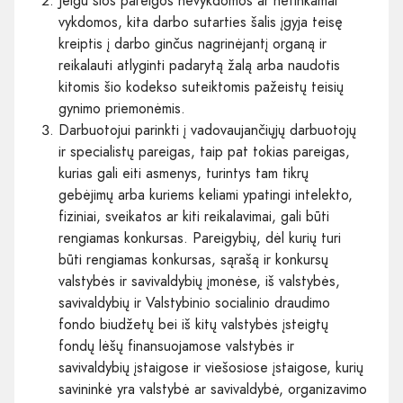
Jeigu šios pareigos nevykdomos ar netinkamai
vykdomos, kita darbo sutarties šalis įgyja teisę
kreiptis į darbo ginčus nagrinėjantį organą ir
reikalauti atlyginti padarytą žalą arba naudotis
kitomis šio kodekso suteiktomis pažeistų teisių
gynimo priemonėmis.
Darbuotojui parinkti į vadovaujančiųjų darbuotojų
ir specialistų pareigas, taip pat tokias pareigas,
kurias gali eiti asmenys, turintys tam tikrų
gebėjimų arba kuriems keliami ypatingi intelekto,
fiziniai, sveikatos ar kiti reikalavimai, gali būti
rengiamas konkursas. Pareigybių, dėl kurių turi
būti rengiamas konkursas, sąrašą ir konkursų
valstybės ir savivaldybių įmonėse, iš valstybės,
savivaldybių ir Valstybinio socialinio draudimo
fondo biudžetų bei iš kitų valstybės įsteigtų
fondų lėšų finansuojamose valstybės ir
savivaldybių įstaigose ir viešosiose įstaigose, kurių
savininkė yra valstybė ar savivaldybė, organizavimo