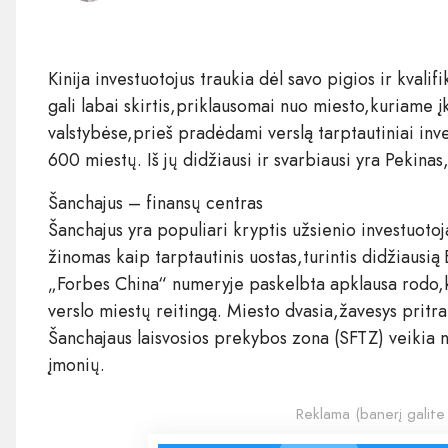
Kinija investuotojus traukia dėl savo pigios ir kvalif
gali labai skirtis,priklausomai nuo miesto,kuriame įk
valstybėse,prieš pradėdami verslą tarptautiniai inves
600 miestų. Iš jų didžiausi ir svarbiausi yra Pekin
Šanchajus – finansų centras
Šanchajus yra populiari kryptis užsienio investuotoj
žinomas kaip tarptautinis uostas,turintis didžiausi
„Forbes China“ numeryje paskelbta apklausa rodo,k
verslo miestų reitingą. Miesto dvasia,žavesys pritra
Šanchajaus laisvosios prekybos zona (SFTZ) veikia 
įmonių.
Reklama (banerį galite