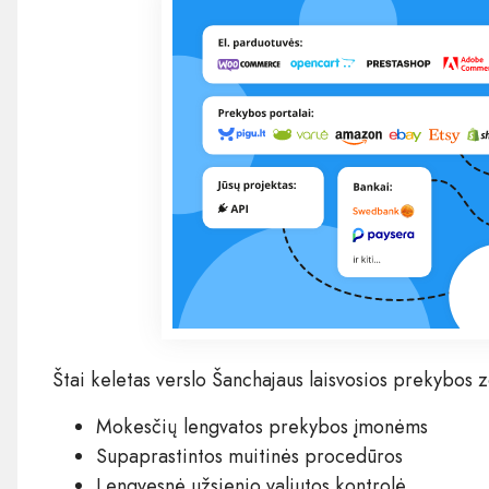
Štai keletas verslo Šanchajaus laisvosios prekybos
Mokesčių lengvatos prekybos įmonėms
Supaprastintos muitinės procedūros
Lengvesnė užsienio valiutos kontrolė