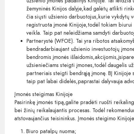
užsienio įmonės padalinys Kinijoje. Tai leidžia u
žemyninės Kinijos dalyje,kad galėtų atlikti rin
čia siųsti užsienio darbuotojus,kurie vykdytų v
registruota įmonė Kinijoje,todėl tokiam biurui 
veikla. Taip pat neleidžiama samdyti darbuoto
Partnerystė (WFOE). Tai yra ribotos atsakomy
bendradarbiaujant užsienio investuotojų įmonei 
bendromis įmonės išlaidomis,akcijomis,įsiparei
užsieniečiams steigti įmones,todėl daugelis už
partneriais steigti bendrąją įmonę. BĮ Kinijoje
taip pat labai didelės,paprastai dalyvauja adv
Įmonės steigimas Kinijoje
Pasirinkę įmonės tipą,galite pradėti ruošti reikalin
bei žinių reikalaujantis procesas. Todėl rekomenduo
atstovaujančius teisininkus. Įmonės steigimo Kinijoj
Biuro patalpų nuoma;