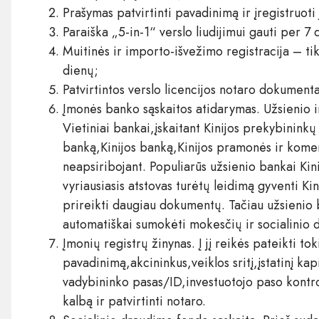
Prašymas patvirtinti pavadinimą ir įregistruoti
Paraiška „5-in-1“ verslo liudijimui gauti per 7
Muitinės ir importo-išvežimo registracija – t
dienų;
Patvirtintos verslo licencijos notaro dokumenta
Įmonės banko sąskaitos atidarymas. Užsienio in
Vietiniai bankai,įskaitant Kinijos prekybinink
banką,Kinijos banką,Kinijos pramonės ir komer
neapsiribojant. Populiarūs užsienio bankai Kini
vyriausiasis atstovas turėtų leidimą gyventi Ki
prireikti daugiau dokumentų. Tačiau užsienio
automatiškai sumokėti mokesčių ir socialinio
Įmonių registrų žinynas. Į jį reikės pateikti t
pavadinimą,akcininkus,veiklos sritį,įstatinį kap
vadybininko pasas/ID,investuotojo paso kontroli
kalbą ir patvirtinti notaro.