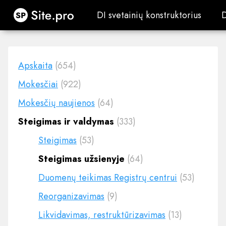
Site.pro
DI svetainių konstruktorius
DI svetainių konstruktorius
Apskaita
(654)
Mokesčiai
(922)
Mokesčių naujienos
(64)
Steigimas ir valdymas
(333)
Steigimas
(53)
Steigimas užsienyje
(64)
Duomenų teikimas Registrų centrui
(53)
Reorganizavimas
(9)
Likvidavimas, restruktūrizavimas
(13)