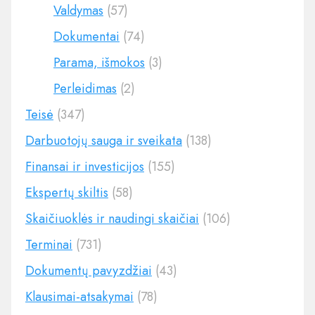
Valdymas
(57)
Dokumentai
(74)
Parama, išmokos
(3)
Perleidimas
(2)
Teisė
(347)
Darbuotojų sauga ir sveikata
(138)
Finansai ir investicijos
(155)
Ekspertų skiltis
(58)
Skaičiuoklės ir naudingi skaičiai
(106)
Terminai
(731)
Dokumentų pavyzdžiai
(43)
Klausimai-atsakymai
(78)