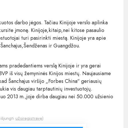
ikuotos darbo jėgos. Tačiau Kinijoje verslo aplinka
ursite įmonę. Kinijoje,kitaip,nei kitose pasaulio
tuotojai turi pasirinkti miestą. Kinijoje yra apie
as,Šanchajus,Šendženas ir Guangdžou.
ams pradedantiems verslą Kinijoje ir yra gerai
ą BVP iš visų žemyninės Kinijos miestų. Naujausiame
ad Šanchajus viršijo „Forbes China“ geriausių
ukia vis daugiau tarptautinių investuotojų.
nuo 2013 m.,joje dirba daugiau nei 50.000 užsienio
 išjungti
užsiregistravę
)