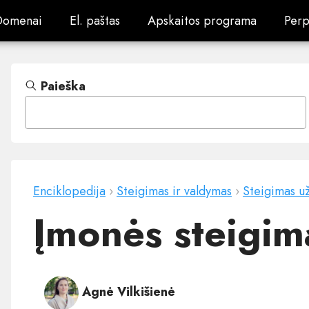
Domenai
El. paštas
Apskaitos programa
Perp
Domenai
El. paštas
Apskaitos programa
Perp
Paieška
Enciklopedija
›
Steigimas ir valdymas
›
Steigimas už
Įmonės steigima
Agnė Vilkišienė