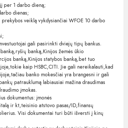
 jį per 1 darbo dieną;
 darbo dienas;
ik prekybos veiklą vykdysiančiai WFOE 10 darbo
i;
vestuotojai gali pasirinkti dviejų tipų bankus.
ų banką,ryšių banką,Kinijos žemės ūkio
cijos banką,Kinijos statybos banką,bet tuo
joje,tokie kaip HSBC,CITI. Jie gali nereikalauti,kad
nijoje,tačiau banko mokesčiai yra brangesni ir gali
 bankų patrauklumą labiausiai mažina draudimas
 draudimo įmokas.
okius dokumentus: įmonės
italą ir kt,teisinio atstovo pasas/ID,finansų
erius. Visi dokumentai turi būti išversti į kinų