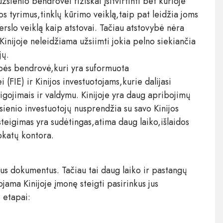
žsienio bendrovei fiziškai įsitvirtinti bet kurioje
kos tyrimus,tinklų kūrimo veiklą,taip pat leidžia joms
erslo veiklą kaip atstovai. Tačiau atstovybė nėra
Kinijoje neleidžiama užsiimti jokia pelno siekiančia
jų.
bės bendrovė,kuri yra suformuota
(FIE) ir Kinijos investuotojams,kurie dalijasi
gojimais ir valdymu. Kinijoje yra daug apribojimų
sienio investuotojų nusprendžia su savo Kinijos
 steigimas yra sudėtingas,atima daug laiko,išlaidos
okatų kontora.
gus dokumentus. Tačiau tai daug laiko ir pastangų
jama Kinijoje įmonę steigti pasirinkus jus
e etapai: