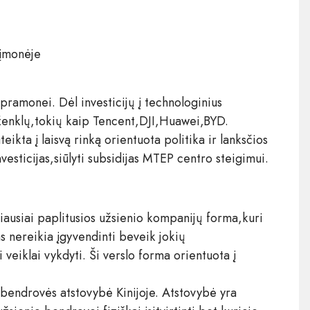
 įmonėje
ramonei. Dėl investicijų į technologinius
ženklų,tokių kaip Tencent,DJI,Huawei,BYD.
kta į laisvą rinką orientuota politika ir lanksčios
vesticijas,siūlyti subsidijas MTEP centro steigimui.
biausiai paplitusios užsienio kompanijų forma,kuri
s nereikia įgyvendinti beveik jokių
 veiklai vykdyti. Ši verslo forma orientuota į
 bendrovės atstovybė Kinijoje. Atstovybė yra