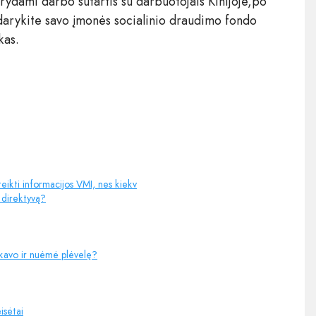
rydami darbo sutartis su darbuotojais Kinijoje,po
idarykite savo įmonės socialinio draudimo fondo
kas.
eikti informacijos VMI, nes kiekv
7 direktyvą?
špakavo ir nuėmė plėvelę?
isėtai