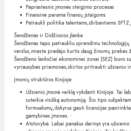
Paprastesnis įmonės steigimo procesas
Finansinė parama finansų įstaigoms
Patraukli politika talentams,dirbantiems SFTZ
Šendženas ir Didžiosios įlanka
Šendženas tapo patraukliu sprendimu technologijų p
verslus,mieste pradėjo kurtis daug žinomų prekės 
Šendženo lanksčiai ekonominei zonai (SEZ) buvo sutei
vyriausybės priemonės,skirtos pritraukti užsienio in
Įmonių struktūros Kinijoje
Užsienio įmonė veiklą vykdanti Kinijoje. Tai la
suteikia visišką autonomiją. Šio tipo subjektam
formualumų,išskyrus gauti licenzijas pasirinktai
gamybines įmones. •
Atstovybė. Labai panašus darinys yra užsienio