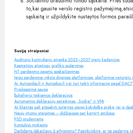
Socialinio draudimo fondo sąskaita. Prieš suda
to,kai gausite verslo registro pažymėjimą,ats
sąskaitą ir užpildykite nustaytos formos paraiš
Susiję straipsniai
Auditorių kontrolierių atranka 2025–2027 metų kadencijai
Kasmetinių atostogų grafiko sudarymas
NT pardavimo pajamų apskaičiavimas
Jeigu pardavimai vyksta dviejose platformose, platformos neturėtų t
Ar Autogidas.lt ir Autoplius.lt irgi turi teikti informaciją pagal DAC
Priešgaisrinė sauga
Buhalterio teikiamos deklaracijos
Automatinis deklaracijų pateikimas „Sodrai“ ir VMI
Ar klientas gali atsisakyti sutarties gavęs kokybišką prekę, jei ją i
Naujų įmonių steigimas – didžiausias per ketvirtį amžiaus
PSD studentams
Konsulinis mokestis
Darbdavys išskaičiavo iš atlyginimo? Pasitikrinkite, ar tai padaryta te