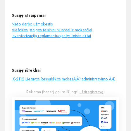
Susiję straipsniai
Neto darbo užmokestis
Viešosios įstaigos teisiniai niuansai ir mokesčiai
Inventorizaciją reglamentuojantys teisės aktai
Susiję ištekliai
IX-2112 Lietuvos Respublikos mokesÄiÅ³ administravimo ÄÆstatymas
Reklama (banerį galite išjungti
užsiregistravę
)