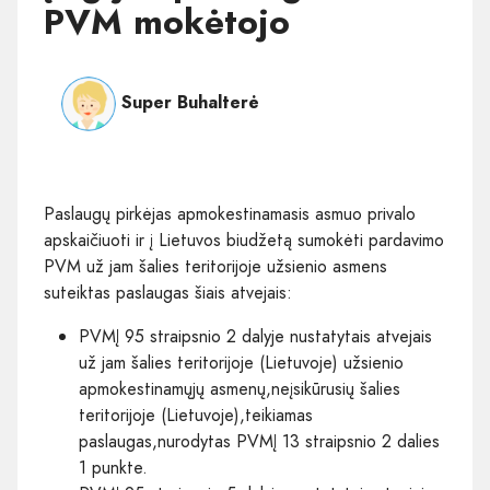
PVM mokėtojo
Super Buhalterė
Paslaugų pirkėjas apmokestinamasis asmuo privalo
apskaičiuoti ir į Lietuvos biudžetą sumokėti pardavimo
PVM už jam šalies teritorijoje užsienio asmens
suteiktas paslaugas šiais atvejais:
PVMĮ 95 straipsnio 2 dalyje nustatytais atvejais
už jam šalies teritorijoje (Lietuvoje) užsienio
apmokestinamųjų asmenų,neįsikūrusių šalies
teritorijoje (Lietuvoje),teikiamas
paslaugas,nurodytas PVMĮ 13 straipsnio 2 dalies
1 punkte.