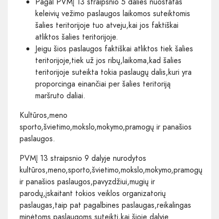
Pagal PVMĮ 13 straipsnio 5 dalies nuostatas
keleivių vežimo paslaugos laikomos suteiktomis
šalies teritorijoje tuo atveju,kai jos faktiškai
atliktos šalies teritorijoje.
Jeigu šios paslaugos faktiškai atliktos tiek šalies
teritorijoje,tiek už jos ribų,laikoma,kad šalies
teritorijoje suteikta tokia paslaugų dalis,kuri yra
proporcinga einančiai per šalies teritoriją
maršruto daliai.
Kultūros,meno
sporto,švietimo,mokslo,mokymo,pramogų ir panašios
paslaugos.
PVMĮ 13 straipsnio 9 dalyje nurodytos
kultūros,meno,sporto,švietimo,mokslo,mokymo,pramogų
ir panašios paslaugos,pavyzdžiui,mugių ir
parodų,įskaitant tokios veiklos organizatorių
paslaugas,taip pat pagalbines paslaugas,reikalingas
minėtoms paslaugoms suteikti,kai šioje dalyje