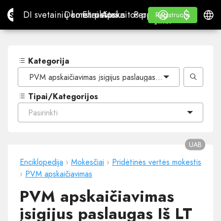
$
$
Site.pro
DI svetainių konstruktorius
Domenai
El. paštas
Apskaitos programa
Perpardavėjams„White
Prisijungti
Mokymasis
Lietu
DI svetainių konstruktorius
Domenai
El. paštas
Apskaitos programa
Perpardavėjams
Mokymasis
Registruotis
Registruotis
„WHITE LABEL“
Kategorija
PVM apskaičiavimas įsigijus paslaugas Iš LT PVM mokėto
Tipai/Kategorijos
Pasirinkti
UAB
Enciklopedija
›
Mokesčiai
›
Pridėtinės vertės mokestis
›
PVM apskaičiavimas
PVM apskaičiavimas
įsigijus paslaugas Iš LT