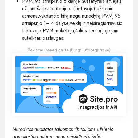
PVMĮ 95 straipsnio 5 dalyje nustatytais atvejais
už jam šalies teritorijoje (Lietuvoje) užsienio
asmens,vykdančio kitą,negu nurodytą PVMĮ 95
straipsnio 1– 4 dalyse,veiklą ir neįsiregistravusio
Lietuvoje PVM mokėtoju,šalies teritorijoje jam
suteiktas paslaugas.
Reklama (banerį galite išjungti
užsiregistravę
)
Nurodytos nuostatos taikomos tik tokioms užsienio
apmokestinamųjų asmenų,neįsikūrusių šalies