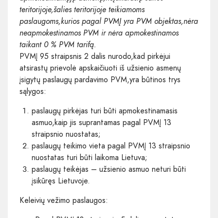
teritorijoje,šalies teritorijoje teikiamoms
paslaugoms,kurios pagal PVMĮ yra PVM objektas,nėra
neapmokestinamos PVM ir nėra apmokestinamos
taikant 0 % PVM tarifą.
PVMĮ 95 straipsnis 2 dalis nurodo,kad pirkėjui
atsirastų prievolė apskaičiuoti iš užsienio asmenų
įsigytų paslaugų pardavimo PVM,yra būtinos trys
sąlygos:
paslaugų pirkėjas turi būti apmokestinamasis
asmuo,kaip jis suprantamas pagal PVMĮ 13
straipsnio nuostatas;
paslaugų teikimo vieta pagal PVMĮ 13 straipsnio
nuostatas turi būti laikoma Lietuva;
paslaugų teikėjas – užsienio asmuo neturi būti
įsikūręs Lietuvoje.
Keleivių vežimo paslaugos: