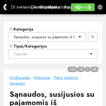
$
$
Site.pro
DI svetainių konstruktorius
Domenai
El. paštas
Apskaitos programa
Perpardavėjams„White
Prisijungti
Mokymasis
Lietu
DI svetainių konstruktorius
Domenai
El. paštas
Apskaitos programa
Perpardavėjams
Mokymasis
Registruotis
Registruotis
„WHITE LABEL“
Kategorija
Sąnaudos, susijusios su pajamomis iš tarptautinio vežimo jū
Tipai/Kategorijos
Pasirinkti
UAB
AB
IĮ
MB
Enciklopedija
›
Mokesčiai
›
Pelno mokestis
›
Sąnaudos
Sąnaudos, susijusios su
pajamomis iš