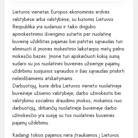
Lietuvos vienetas Europos ekonominės erdvės
valstybėse arba valstybėse, su kuriomis Lietuvos
Respublika yra sudariusi ir taiko dvigubo
apmokestinimo išvengimo sutartis per nuolatinę
buveinę uždirbtas pajamas bei patirtas sąnaudas turi
eliminuoti iš įmonės mokestinio laikotarpio metų pelno
mokesčio bazės. Įmonė turi apskaičiuoti kokią sumą
sudaro su jos nuolatinės buveinės užsienyje pajamų
uždirbimu susijusios sąnaudos ir šias sąnaudas priskirti
neleidžiamiems atskaitymams.​
Darbuotojų, kurie dirba Lietuvos vieneto nuolatinėje
buveinėje užsienio valstybėje, darbo užmokestis bei
valstybinio socialinio draudimo įmokos, mokamos nuo
darbuotojų, dirbančių nuolatinėje buveinėje darbo
užmokesčio yra susiję su tos nuolatinės buveinės
pajamų uždirbimu.
Kadangi tokios pajamos nėra įtraukiamos į Lietuvos