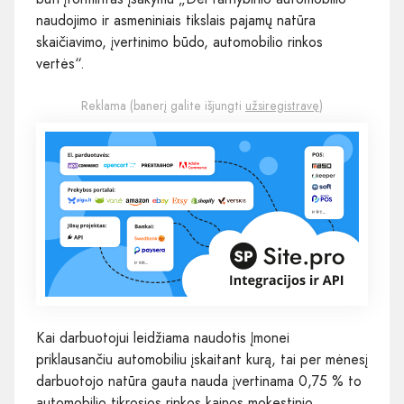
naudojimo ir asmeniniais tikslais pajamų natūra
skaičiavimo, įvertinimo būdo, automobilio rinkos
vertės“.
Reklama (banerį galite išjungti
užsiregistravę
)
Kai darbuotojui leidžiama naudotis Įmonei
priklausančiu automobiliu įskaitant kurą, tai per mėnesį
darbuotojo natūra gauta nauda įvertinama 0,75 % to
automobilio tikrosios rinkos kainos mokestinio