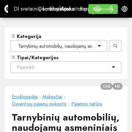
$
$
Site.pro
DI svetainių konstruktorius
Domenai
El. paštas
Apskaitos programa
Perpardavėjams„White
Prisijungti
Mokymasis
Lietu
DI svetainių konstruktorius
Domenai
El. paštas
Apskaitos programa
Perpardavėjams
Mokymasis
Registruotis
Registruotis
„WHITE LABEL“
Kategorija
Tarnybinių automobilių, naudojamų asmeniniais tikslais, 
Tipai/Kategorijos
Pasirinkti
UAB
MB
Enciklopedija
›
Mokesčiai
›
Gyventojų pajamų mokestis
›
Pajamos natūra
Tarnybinių automobilių,
naudojamų asmeniniais