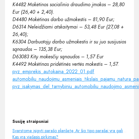
K4482 Mokėtinos socialinio draudimo įmokos – 28,80
Eur (26,40 + 2,40).
D4480 Mokėtinas darbo užmokestis – 81,90 Eur;
D6314 Neleidžiami atskaitymai – 53,48 Eur (27,08 +
26,40);
K6304 Darbuotojų darbo užmokestis ir su juo susijusios
sąnaudos – 135,38 Eur;
D63083 Kitų mokesčių sąnaudos – 1,57 Eur
K4492 Mokėtinas pridėtinės vertės mokestis – 1,57.
pvz_emprekis_autokaina_2022_01.pdf
automobiliu_naudojimu_asmeniais_tikslais_pajamu_natura_pa
pvz_isakymas_del_tarnybiniu_automobiliu_naudojimo_asme
Susiję straipsniai
Svarstome įsigyti parašo planšetę. Ar šio tipo parašai yra galiojantys?
Kas yra viešasis pirkimas?