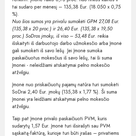
tai sudaro per mėnesį – 135,38 Eur. (18.050 x 0,75
%).
Nuo šios sumos yra privalu sumokėti GPM 27,08 Eur.
(135,38 x 20 proc.) ir 26,40 Eur. (135,38 x 19,50
proc.) SoDros įmokų, iš viso – 53,48 Eur
. reikia
išskaityti iš darbuotojo darbo užmokesčio arba Įmonė
gali sumokėti iš savo lėšų. Jei Įmonė sumoka
paskaičiuotus mokesčius iš savo lėšų, tai ši suma
Įmonei - neleidžiami atskaitymai pelno mokesčio
atžvilgiu.
Įmonė nuo priskaičiuotų pajamų natūra turi sumokėti
SoDrai 2,40 Eur. įmokų (135,38 x 1,77 %). Ši suma
Įmonei yra leidžiami atskaitymai pelno mokesčio
atžvilgiu.
Taip pat Įmonė privalo paskaičiuoti PVM, kuris
sudarytų 1,57 Eur. Įmonė turi išsirašyti sau PVM
sąskaitą-faktūrą, kurioje turi būti įrašas – privatiems