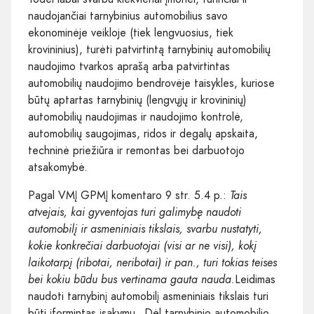
naudojančiai tarnybinius automobilius savo
ekonominėje veikloje (tiek lengvuosius, tiek
krovininius), turėti patvirtintą tarnybinių automobilių
naudojimo tvarkos aprašą arba patvirtintas
automobilių naudojimo bendrovėje taisykles, kuriose
būtų aptartas tarnybinių (lengvųjų ir krovininių)
automobilių naudojimas ir naudojimo kontrolė,
automobilių saugojimas, ridos ir degalų apskaita,
techninė priežiūra ir remontas bei darbuotojo
atsakomybė.
Pagal VMĮ GPMĮ komentaro 9 str. 5.4 p.:
Tais
atvejais, kai gyventojas turi galimybę naudoti
automobilį ir asmeniniais tikslais, svarbu nustatyti,
kokie konkrečiai darbuotojai (visi ar ne visi), kokį
laikotarpį (ribotai, neribotai) ir pan., turi tokias teises
bei kokiu būdu bus vertinama gauta nauda.
Leidimas
naudoti tarnybinį automobilį asmeniniais tikslais turi
būti įformintas įsakymu „Dėl tarnybinio automobilio