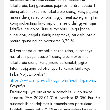
laikotarpio, kurį gaunamos pajamos natūra, sausio 1
dieną arba mokestinio laikotarpio dieną, kurią pajamų
natūra davėjas automobilį įsigijo, neatsižvelgiant į tai,
kokią mokestinio laikotarpio mėnesio dalį gyventojas
faktiškai naudojosi šiuo automobiliu. Jeigu Įmonė
sunaudotų degalų išlaidų neapmoka, tai darbuotojo
natūra gauta nauda įvertinama 0,70 %.
Kai vertinama automobilio rinkos kaina, duomenys
nustatomi pagal sausio 1 dieną arba mokestinio
laikotarpio dieną, kurią Įmonė automobilį įsigijo.
Informaciją apie autotransporto kainas Lietuvoje
teikia VŠĮ „Emprekis“
https://www.emprekis.lt/login.php?next=type.php
.
Pavyzdys
Darbuotojui yra priskirtas automobilis, kurio rinkos
kaina su PVM 2022 01 01 d. įvertinta 18.050 Eur. Šis
automobilis naudojamas ir asmeniniams poreikiams
tenkinti. Įmonė taiko 0,75 proc. nuo rinkos kainos ir