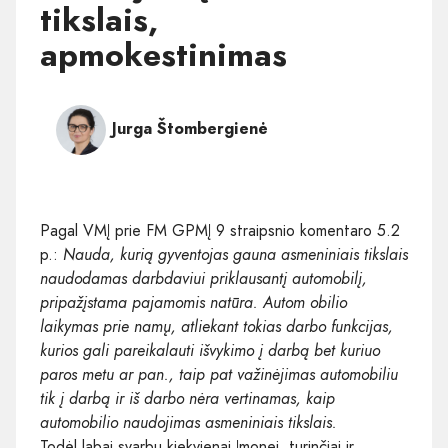
tikslais,
apmokestinimas
Jurga Štombergienė
Pagal VMĮ prie FM GPMĮ 9 straipsnio komentaro 5.2
p.:
Nauda, kurią gyventojas gauna asmeniniais tikslais
naudodamas darbdaviui priklausantį automobilį,
pripažįstama pajamomis natūra. Autom obilio
laikymas prie namų, atliekant tokias darbo funkcijas,
kurios gali pareikalauti išvykimo į darbą bet kuriuo
paros metu ar pan., taip pat važinėjimas automobiliu
tik į darbą ir iš darbo nėra vertinamas, kaip
automobilio naudojimas asmeniniais tikslais.
Todėl labai svarbu kiekvienai Įmonei, turinčiai ir