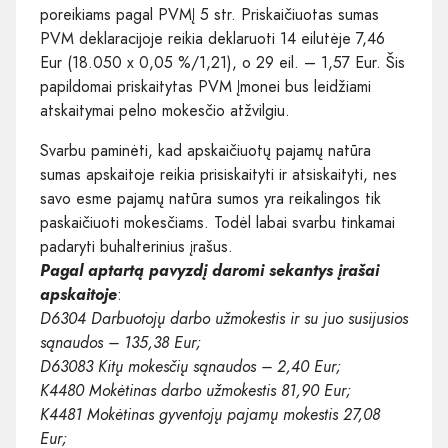
poreikiams pagal PVMĮ 5 str. Priskaičiuotas sumas
PVM deklaracijoje reikia deklaruoti 14 eilutėje 7,46
Eur (18.050 x 0,05 %/1,21), o 29 eil. – 1,57 Eur. Šis
papildomai priskaitytas PVM Įmonei bus leidžiami
atskaitymai pelno mokesčio atžvilgiu.
Svarbu paminėti, kad apskaičiuotų pajamų natūra
sumas apskaitoje reikia prisiskaityti ir atsiskaityti, nes
savo esme pajamų natūra sumos yra reikalingos tik
paskaičiuoti mokesčiams. Todėl labai svarbu tinkamai
padaryti buhalterinius įrašus.
Pagal aptartą pavyzdį daromi sekantys įrašai
apskaitoje
:
D6304 Darbuotojų darbo užmokestis ir su juo susijusios
sąnaudos – 135,38 Eur;
D63083 Kitų mokesčių sąnaudos – 2,40 Eur;
K4480 Mokėtinas darbo užmokestis 81,90 Eur;
K4481 Mokėtinas gyventojų pajamų mokestis 27,08
Eur;