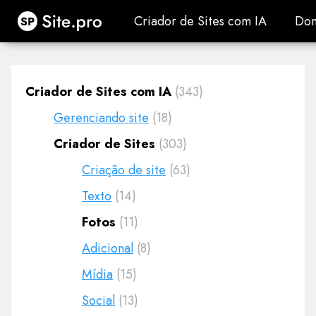
Site.pro
Criador de Sites com IA
Dom
Criador de Sites com IA
Dom
Criador de Sites com IA
(343)
Gerenciando site
(18)
Criador de Sites
(303)
Criação de site
(63)
Texto
(14)
Fotos
(11)
Adicional
(8)
Mídia
(15)
Social
(13)