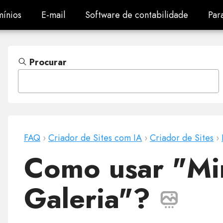
ínios
E-mail
Software de contabilidade
Par
ínios
E-mail
Software de contabilidade
Par
Procurar
FAQ
›
Criador de Sites com IA
›
Criador de Sites
›
Como usar "Min
Galeria"?