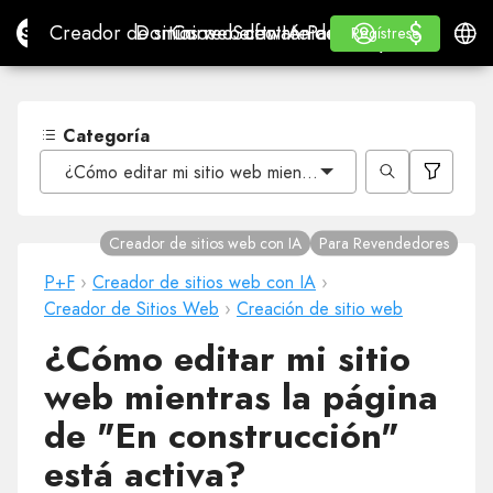
$
$
Site.pro
Creador de sitios web con IA
Dominios
Correo electrónico
Software de contabilidad
Para RevendedoresMa
Inicio de sesión
Aprender
Españ
Creador de sitios web con IA
Dominios
Correo electrónico
Software de contabilidad
Para Revendedores
Aprender
Regístrese
Regístrese
MARCA BLANCA
Categoría
¿Cómo editar mi sitio web mientras la página de "En con
Creador de sitios web con IA
Para Revendedores
P+F
›
Creador de sitios web con IA
›
Creador de Sitios Web
›
Creación de sitio web
¿Cómo editar mi sitio
web mientras la página
de "En construcción"
está activa?