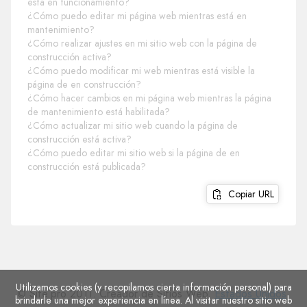
está en funcionamiento?
¿Cómo puedo editar mi página web mientras está en
mantenimiento?
¿Cómo realizar ajustes en mi sitio web con la página de
construcción activa?
¿Cómo puedo modificar mi web mientras está visible la
página de en construcción?
¿Cómo hacer cambios en mi página web mientras la página
de mantenimiento está habilitada?
¿Cómo actualizar mi sitio web cuando la página de
construcción está activa?
¿Cómo puedo editar mi sitio web si la página de en
construcción está publicada?
Copiar URL
Utilizamos cookies (y recopilamos cierta información personal) para
© Site.pro 2011. Creador de Sitios Web.
Estados Unidos
.
brindarle una mejor experiencia en línea. Al visitar nuestro sitio web