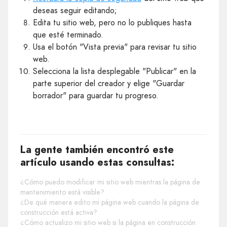
deseas seguir editando;
Edita tu sitio web, pero no lo publiques hasta
que esté terminado.
Usa el botón "Vista previa" para revisar tu sitio
web.
Selecciona la lista desplegable "Publicar" en la
parte superior del creador y elige "Guardar
borrador" para guardar tu progreso.
La gente también encontró este
artículo usando estas consultas:
¿Cómo puedo modificar mi sitio web mientras la página de
mantenimiento está visible?
¿De qué manera edito mi página web cuando la página de
construcción está activa?
¿Cómo actualizo mi sitio web si la página en construcción