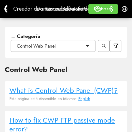
$
$
Site.pro
Creador de sitios web con IA
Dominios
Correo electrónico
Software de contabilidad
Para RevendedoresMa
Inicio de sesión
Aprender
Españ
Creador de sitios web con IA
Dominios
Correo electrónico
Software de contabilidad
Para Revendedores
Aprender
Regístrese
Regístrese
MARCA BLANCA
Categoría
Control Web Panel
Control Web Panel
What is Control Web Panel (CWP)?
Esta página está disponible en idiomas:
English
How to fix CWP FTP passive mode
error?