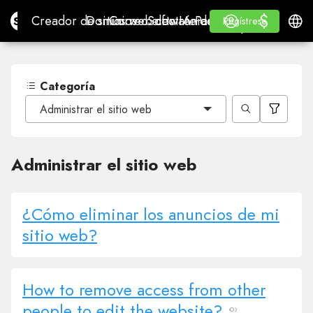
$
$
Site.pro
Creador de sitios web con IA
Dominios
Correo electrónico
Software de contabilidad
Para RevendedoresMa
Inicio de sesión
Aprender
Españ
Creador de sitios web con IA
Dominios
Correo electrónico
Software de contabilidad
Para Revendedores
Aprender
Regístrese
Regístrese
MARCA BLANCA
Categoría
Administrar el sitio web
Administrar el sitio web
¿Cómo eliminar los anuncios de mi
sitio web?
How to remove access from other
people to edit the website?