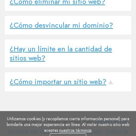
¿Cómo eliminar mi sitio web?
¿Cómo desvincular mi dominio?
¿Hay un límite en la cantidad de
sitios web?
¿Cómo importar un sitio web?
Utilizamos cookies (y recopilamos cierta información personal) para
© Site.pro 2011. Creador de Sitios Web.
Estados Unidos
.
brindarle una mejor experiencia en línea. Al visitar nuestro sitio web
aceptas
nuestros términos
.
Contactar
Términos
Política
Contactar con Ventas
Términos de servicio
Política de