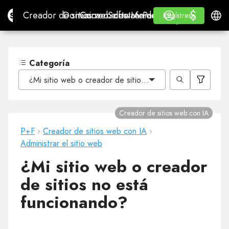
$
$
Site.pro
Creador de sitios web con IA
Dominios
Correo electrónico
Software de contabilidad
Para RevendedoresMa
Inicio de sesión
Aprender
Españ
Creador de sitios web con IA
Dominios
Correo electrónico
Software de contabilidad
Para Revendedores
Aprender
Regístrese
Regístrese
MARCA BLANCA
Categoría
¿Mi sitio web o creador de sitios no está funcionando?
Creador de sitios web con IA
P+F
›
Creador de sitios web con IA
›
Administrar el sitio web
¿Mi sitio web o creador
de sitios no está
funcionando?