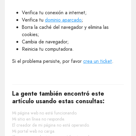
Verifica tu conexión a internet;
Verifica tu
dominio aparcado
;
Borra la caché del navegador y elimina las
cookies;
Cambia de navegador;
Reinicia tu computadora.
Si el problema persiste, por favor
crea un ticket
.
La gente también encontró este
artículo usando estas consultas:
Mi página web no está funcionando.
Mi sitio en línea no responde.
El creador de mi página no está operando.
Mi portal web no carga.