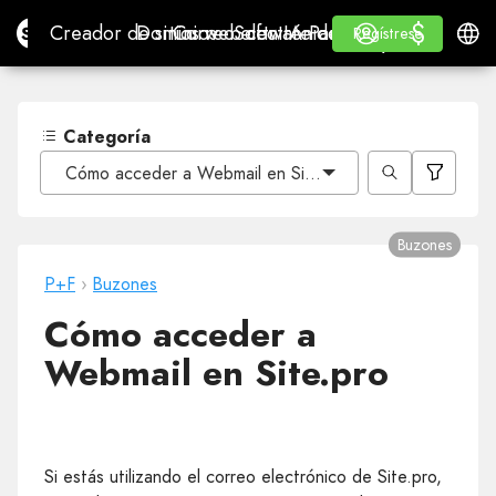
$
$
Site.pro
Creador de sitios web con IA
Dominios
Correo electrónico
Software de contabilidad
Para RevendedoresMa
Inicio de sesión
Aprender
Españ
Creador de sitios web con IA
Dominios
Correo electrónico
Software de contabilidad
Para Revendedores
Aprender
Regístrese
Regístrese
MARCA BLANCA
Categoría
Cómo acceder a Webmail en Site.pro
Buzones
P+F
›
Buzones
Cómo acceder a
Webmail en Site.pro
Si estás utilizando el correo electrónico de Site.pro,