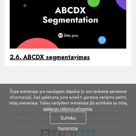
2.6. ABCDX segmentavimas
Šioje svetainėje yra naudojami slapukai (ir yra renkama asmeninė
© Site.pro 2011. Svetainių konstruktorius.
Jungtinės
informacija), kad galėtume Jums suteikti geresnę naršymo patirtį
mūsų svetainėje. Toliau naršydami svetainėje Jūs sutinkate su mūsų
Valstijos
.
paslaugų teikimo sąlygomis
.
Susisiekite
Paslaugų
Susisiekite su pardavimų skyriumi
Paslaugų teikimo
Sutinku
su
Privatumo
Slapukų
teikimo
sąlygos
Privatumo politika
Slapukų nustatymai
pardavimų
politika
nustatymai
sąlygos
Nustatymai
skyriumi