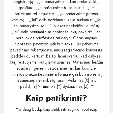
registraciją…,
jei
padarysime…, kad prekė veiktų
greičiau…,
jei
pašalinsime šiuos laukus…,
jei
pakeisime reklamjuostę…,
jei
padarysime geresnį
vertimą… „Tai“ dalis dažniausiai kelia sunkumus. „Jei
tai padarysime,
tai
...“. Niekas nesikeičia. Jei mūsų
„jei“ dalis nenumato ar neatneša jokių pakeitimų, tai
nėra jokios priežasties tai daryti. Geras augimo
hipotezės pavyzdys gali būti toks: „Jei pakeisime
pavadinimo reklamjuostę, mūsų registracijos konversija
padidės du kartus“. Be to, labai svarbu, kad dalykas,
kurį testuojame, būtų išmatuojamas. Matavimas leidžia
susidaryti geresnį vaizdą apie tai, kas bus. Dėl
minėtos priežasties minėta formulė gali būti išplėsta į
išsamesnę ir skambėtų taip: „Veiksmas [X] leis
padidinti [N] metriką [Y] dydžiu, nes [Z]. “
Kaip patikrinti?
Yra daug būdų, kaip patikrinti augimo hipotezę.