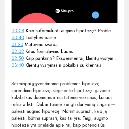
00:08
Kaip suformuluoti augimo hipotezę? Problemos su formulavimu
00:40
Tuštybės baimė
01:20
Matavimo svarba
02:02
Kitas formulavimo būdas
02:50
Kaip patikrinti? Eksperimentai, klientų vystymas ir kiti būdai
03:40
Klientų vystymas ir pokalbis su klientais
Sėkmingai įgyvendinome problemos hipotezę,
sprendimo hipotezę, segmento hipotezę: gavome
kokybiškus duomenis ir nustatėme veiksmus, kuriuos
reikia atlikti. Dabar turime žengti dar vieną žingsnį —
paleisti augimo hipotezę. Norint suprasti, kaip ją
paleisti, būtina suprasti, kas tai yra. Taigi, augimo
hipotezė yra prielaida apie tai, kaip potencialūs