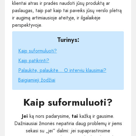
klientai atras ir pradės naudoti jūsų produktą ar
paslaugas, taip pat kaip tai paveiks jūsų verslo plėtrą
ir augimą artimiausioje ateityje, ir ilgalaikėje
perspektyvoje.
Turinys:
Kaip suformuluoti?
Kaip patikrinti?
Palaukite, palaukite... O interviu klausimai?
Baigiamieji žodžiai
Kaip suformuluoti?
Jei
ką nors padarysime,
tai
kažką ir gausime.
Dažniausiai žmonės nepatiria daug problemų ir jiems
sekasi su „jei“ dalimi:
jei
supaprastinsime