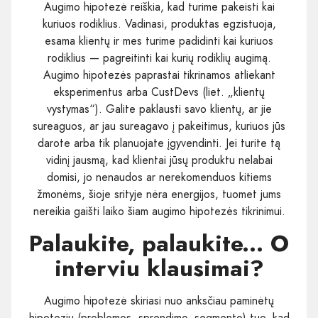
Augimo hipotezė reiškia, kad turime pakeisti kai
kuriuos rodiklius. Vadinasi, produktas egzistuoja,
esama klientų ir mes turime padidinti kai kuriuos
rodiklius — pagreitinti kai kurių rodiklių augimą.
Augimo hipotezės paprastai tikrinamos atliekant
eksperimentus arba CustDevs (liet. „klientų
vystymas“). Galite paklausti savo klientų, ar jie
sureaguos, ar jau sureagavo į pakeitimus, kuriuos jūs
darote arba tik planuojate įgyvendinti. Jei turite tą
vidinį jausmą, kad klientai jūsų produktu nelabai
domisi, jo nenaudos ar nerekomenduos kitiems
žmonėms, šioje srityje nėra energijos, tuomet jums
nereikia gaišti laiko šiam augimo hipotezės tikrinimui.
Palaukite, palaukite... O
interviu klausimai?
Augimo hipotezė skiriasi nuo anksčiau paminėtų
hipotezių (problemos, sprendimo, segmento) tuo, kad