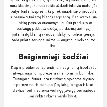
nėra klausimų, kuriuos reikia užduoti interviu metu. Jūs
patys turite nuspręsti, kaip reklamuoti savo produktą
ir pasirinkti tinkamą klientų segmentą. Bet svarbiausia
— viską pasakys duomenys. Jei jūsų produkto ar
paslaugų paklausa didėja, pardavimų apimtys,
patenkintų klientų skaičius, išlaikymo rodiklis gerėja,
tada judate teisinga linkme — augimo ir pelningumo
link.
Baigiamieji žodžiai
Kaip ir problemos, sprendimo ir segmentų hipotezės
atveju, augimo hipotezė yra ne noras, o būtinybė.
Teisingai suformuluota ir tinkamai vykdoma augimo
hipotezė ne tik sutaupo jūsų laiką, pinigus ir kitus
išteklius, bet ir suteikia vertingų įžvalgų bei padeda
pasirinkti tinkamą verslo kryptį.