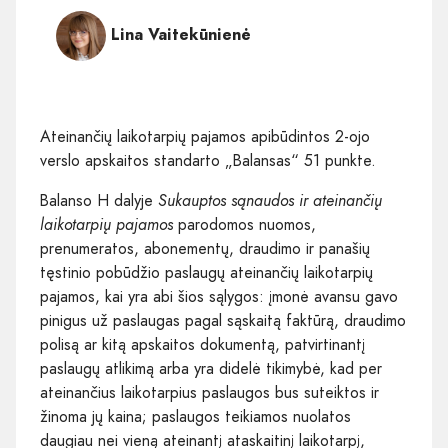
Lina Vaitekūnienė
Ateinančių laikotarpių pajamos apibūdintos 2-ojo
verslo apskaitos standarto „Balansas“ 51 punkte.
Balanso H dalyje
Sukauptos sąnaudos ir ateinančių
laikotarpių pajamos
parodomos nuomos,
prenumeratos, abonementų, draudimo ir panašių
tęstinio pobūdžio paslaugų ateinančių laikotarpių
pajamos, kai yra abi šios sąlygos: įmonė avansu gavo
pinigus už paslaugas pagal sąskaitą faktūrą, draudimo
polisą ar kitą apskaitos dokumentą, patvirtinantį
paslaugų atlikimą arba yra didelė tikimybė, kad per
ateinančius laikotarpius paslaugos bus suteiktos ir
žinoma jų kaina; paslaugos teikiamos nuolatos
daugiau nei vieną ateinantį ataskaitinį laikotarpį,