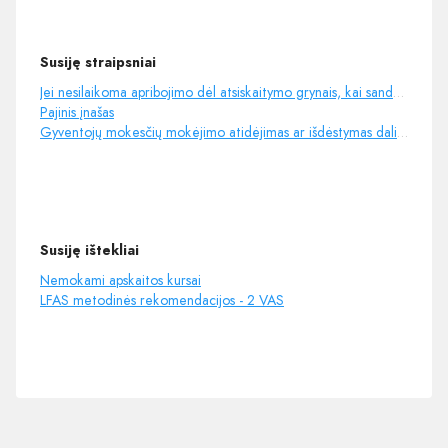
Susiję straipsniai
Jei nesilaikoma apribojimo dėl atsiskaitymo grynais, kai sandorio vertė viršija 5.000 Eur
Pajinis įnašas
Gyventojų mokesčių mokėjimo atidėjimas ar išdėstymas dalimis
Susiję ištekliai
Nemokami apskaitos kursai
LFAS metodinės rekomendacijos - 2 VAS