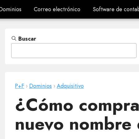
Dominios
Correo electrónico
Software de contab
Dominios
Correo electrónico
Software de contab
Buscar
P+F
›
Dominios
›
Adquisitivo
¿Cómo comprar
nuevo nombre 