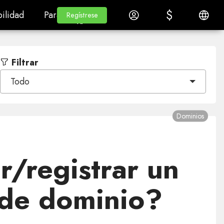
$
$
ilidad
Para RevendedoresMarca blanca
Inicio de sesión
Aprender
Español
ilidad
Para Revendedores
Aprender
Regístrese
Regístrese
MARCA BLANCA
Filtrar
Todo
Dominios
/registrar un
de dominio?