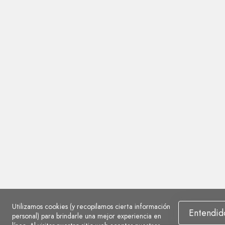
Utilizamos cookies (y recopilamos cierta información
Entendid
personal) para brindarle una mejor experiencia en