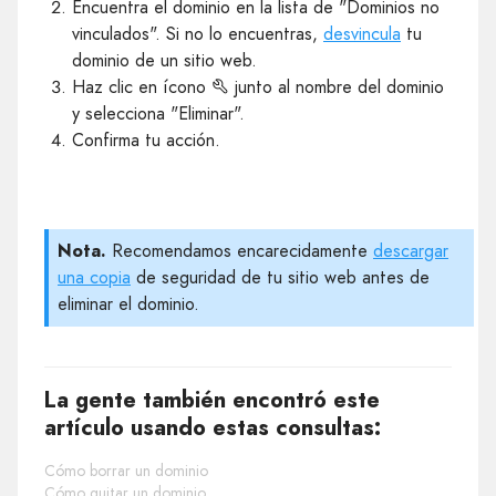
Encuentra el dominio en la lista de "Dominios no
vinculados". Si no lo encuentras,
desvincula
tu
dominio de un sitio web.
Haz clic en ícono
junto al nombre del dominio
y selecciona "Eliminar".
Confirma tu acción.
Nota.
Recomendamos encarecidamente
descargar
una copia
de seguridad de tu sitio web antes de
eliminar el dominio.
La gente también encontró este
artículo usando estas consultas:
Cómo borrar un dominio
Cómo quitar un dominio