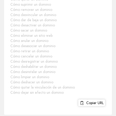
Cómo suprimir un dominio
Cómo remover un dominio
Cómo desvincular un dominio
Cómo dar de baja un dominio
Cómo desactivar un dominio
Cómo sacar un dominio
Cómo eliminar un sitio web
Cómo anular un dominio
Cómo desasociar un dominio
Cómo retirar un dominio
Cómo cancelar un dominio
Cómo desregistrar un dominio
Cómo deshabilitar un dominio
Cómo desinstalar un dominio
Cómo limpiar un dominio
Cómo deshacer un dominio
Cómo quitar la vinculación de un dominio
Cómo dejar sin efecto un dominio
Copiar URL