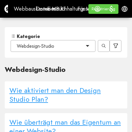
$
$
Site.pro
Webbauskasten mit KI
Domains
E-Mail
Buchhaltungssoftware
Für WiederverkäuferWh
Anmelden
Lernen
Deuts
Webbauskasten mit KI
Domains
E-Mail
Buchhaltungssoftware
Für Wiederverkäufer
Lernen
Registrierung
Registrierung
WHITE LABEL
Kategorie
Webdesign-Studio
Webdesign-Studio
Wie aktiviert man den Design
Studio Plan?
Wie überträgt man das Eigentum an
einer Website?