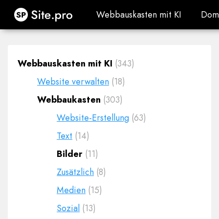
Site.pro
Webbauskasten mit KI
Dom
Webbauskasten mit KI
Dom
Webbauskasten mit KI
(343)
Website verwalten
(18)
Webbaukasten
(303)
Website-Erstellung
(63)
Text
(14)
Bilder
(11)
Zusätzlich
(8)
Medien
(15)
Sozial
(13)