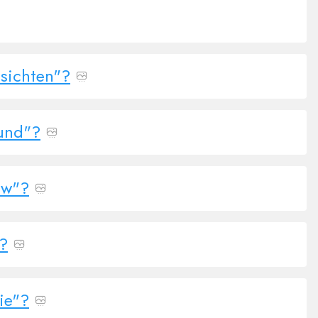
sichten"?
rund"?
ow"?
t?
ie"?