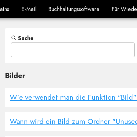
ains
E-Mail
Buchhaltungssoftware
Für Wiede
ains
E-Mail
Buchhaltungssoftware
Für Wiede
Suche
Bilder
Wie verwendet man die Funktion "Bild"
Wann wird ein Bild zum Ordner "Unuse