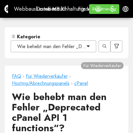
$
$
Site.pro
Webbauskasten mit KI
Domains
E-Mail
Buchhaltungssoftware
Für WiederverkäuferWh
Anmelden
Lernen
Deuts
Webbauskasten mit KI
Domains
E-Mail
Buchhaltungssoftware
Für Wiederverkäufer
Lernen
Registrierung
Registrierung
WHITE LABEL
Kategorie
Wie behebt man den Fehler „Deprecated cPanel API 1 
Für Wiederverkäufer
FAQ
›
Für Wiederverkäufer
›
Hosting/Abrechnungspanels
›
cPanel
Wie behebt man den
Fehler „Deprecated
cPanel API 1
functions“?