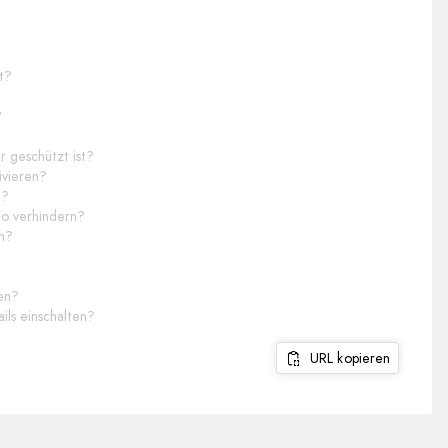
t?
?
r geschützt ist?
ivieren?
n?
to verhindern?
en?
ren?
ls einschalten?
URL kopieren