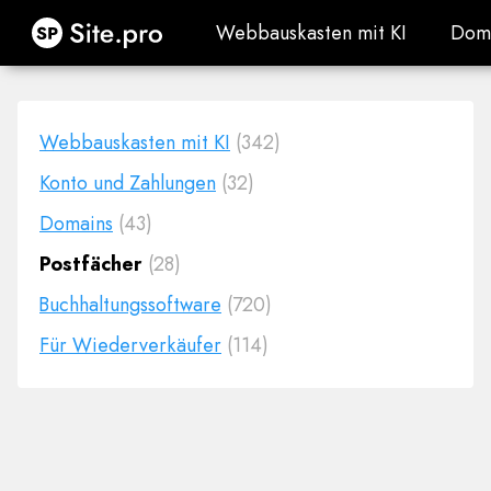
Site.pro
Webbauskasten mit KI
Dom
Webbauskasten mit KI
Dom
Webbauskasten mit KI
(342)
Konto und Zahlungen
(32)
Domains
(43)
Postfächer
(28)
Buchhaltungssoftware
(720)
Für Wiederverkäufer
(114)