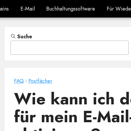
ains
E-Mail
Buchhaltungssoftware
Für Wiede
ains
E-Mail
Buchhaltungssoftware
Für Wiede
Suche
FAQ
›
Postfächer
Wie kann ich 
für mein E-Mai