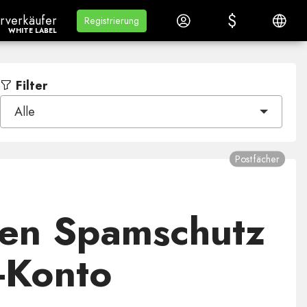
$
$
rverkäuferWhite Label
Lernen
Anmelden
Deutsc
rverkäufer
Lernen
Registrierung
Registrierung
WHITE LABEL
Filter
Alle
Postfächer
den Spamschutz
l-Konto