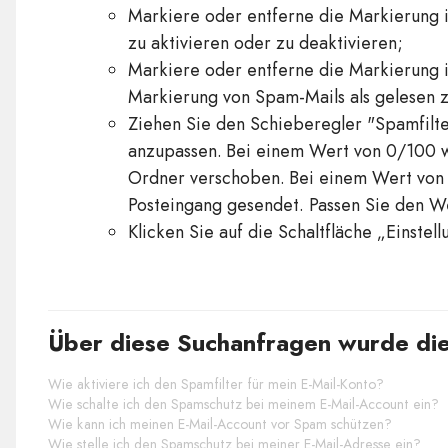
Markiere oder entferne die Markierung i
zu aktivieren oder zu deaktivieren;
Markiere oder entferne die Markierung i
Markierung von Spam-Mails als gelesen z
Ziehen Sie den Schieberegler "Spamfilte
anzupassen. Bei einem Wert von 0/100 w
Ordner verschoben. Bei einem Wert von 
Posteingang gesendet. Passen Sie den We
Klicken Sie auf die Schaltfläche „Einstell
Über diese Suchanfragen wurde die
Wie aktiviere ich den Spamfilter für mein E-Mail-Konto?
Wie schalte ich den Spamschutz bei meinem E-Mail-Account ein?
Wie kann ich meinen E-Mail-Account vor Spam schützen?
Wie stelle ich den Spamschutz bei meiner E-Mail-Adresse ein?