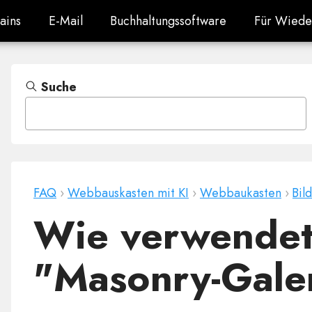
ains
E-Mail
Buchhaltungssoftware
Für Wiede
ains
E-Mail
Buchhaltungssoftware
Für Wiede
Suche
FAQ
›
Webbauskasten mit KI
›
Webbaukasten
›
Bil
Wie verwendet
"Masonry-Gale