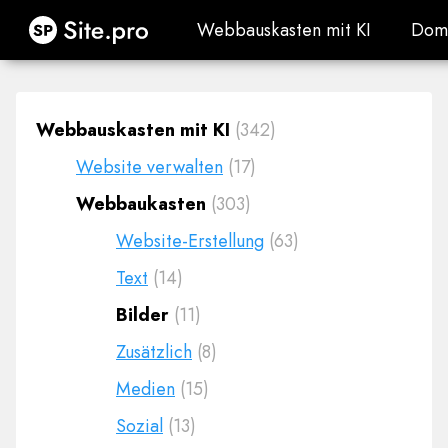
Site.pro
Webbauskasten mit KI
Dom
Webbauskasten mit KI
Dom
Webbauskasten mit KI
(342)
Website verwalten
(17)
Webbaukasten
(303)
Website-Erstellung
(63)
Text
(14)
Bilder
(11)
Zusätzlich
(8)
Medien
(15)
Sozial
(13)