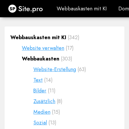
Site.pro
Webbauskasten mit KI
Dom
Webbauskasten mit KI
Dom
Webbauskasten mit KI
(342)
Website verwalten
(17)
Webbaukasten
(303)
Website-Erstellung
(63)
Text
(14)
Bilder
(11)
Zusätzlich
(8)
Medien
(15)
Sozial
(13)