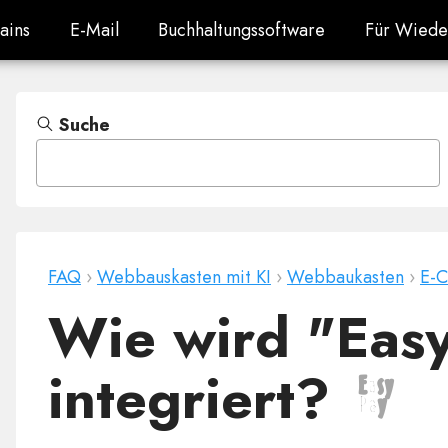
ains
E-Mail
Buchhaltungssoftware
Für Wiede
ains
E-Mail
Buchhaltungssoftware
Für Wiede
Suche
FAQ
›
Webbauskasten mit KI
›
Webbaukasten
›
E-
Wie wird "Eas
integriert?