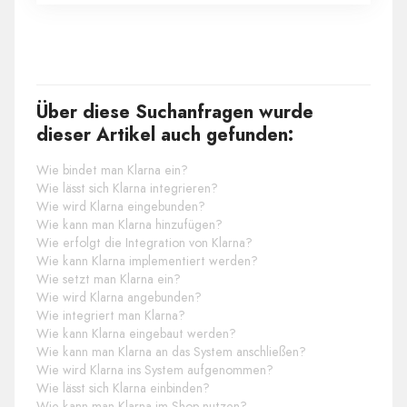
Über diese Suchanfragen wurde
dieser Artikel auch gefunden:
Wie bindet man Klarna ein?
Wie lässt sich Klarna integrieren?
Wie wird Klarna eingebunden?
Wie kann man Klarna hinzufügen?
Wie erfolgt die Integration von Klarna?
Wie kann Klarna implementiert werden?
Wie setzt man Klarna ein?
Wie wird Klarna angebunden?
Wie integriert man Klarna?
Wie kann Klarna eingebaut werden?
Wie kann man Klarna an das System anschließen?
Wie wird Klarna ins System aufgenommen?
Wie lässt sich Klarna einbinden?
Wie kann man Klarna im Shop nutzen?