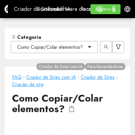
$
$
Site.pro
Criador de Sites com IA
Domínios
E-mail
Software de contabilidade
Para RevendedoresWhi
Iniciar Sessão
Aprender
Portu
Criador de Sites com IA
Domínios
E-mail
Software de contabilidade
Para Revendedores
Aprender
Registre-se
Registre-se
WHITE LABEL
Categoria
Como Copiar/Colar elementos?
Criador de Sites com IA
Para Revendedores
FAQ
›
Criador de Sites com IA
›
Criador de Sites
›
Criação de site
Como Copiar/Colar
elementos?