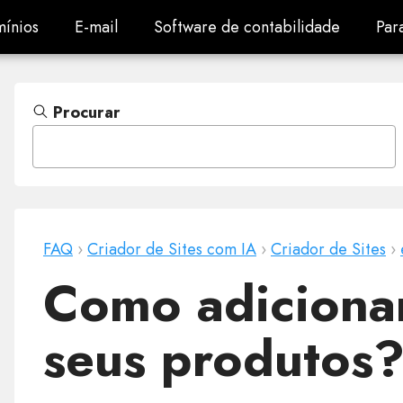
ínios
E-mail
Software de contabilidade
Par
ínios
E-mail
Software de contabilidade
Par
Procurar
FAQ
›
Criador de Sites com IA
›
Criador de Sites
›
Como adiciona
seus produtos