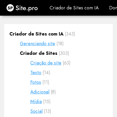
Site.pro
Criador de Sites com IA
Dom
Criador de Sites com IA
Dom
Criador de Sites com IA
(343)
Gerenciando site
(18)
Criador de Sites
(303)
Criação de site
(63)
Texto
(14)
Fotos
(11)
Adicional
(8)
Mídia
(15)
Social
(13)