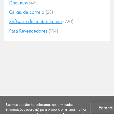
Domínios
(43)
Caixas de correio
(28)
Software de contabilidade
(720)
Para Revendedores
(114)
Usamos cookies (e coletamos determinadas
Entendi
informações pessoais) para proporcionar uma melhor