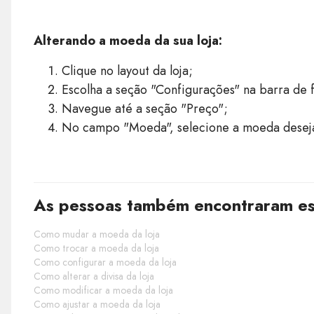
Alterando a moeda da sua loja:
Clique no layout da loja;
Escolha a seção "Configurações" na barra de f
Navegue até a seção "Preço";
No campo "Moeda", selecione a moeda desej
As pessoas também encontraram est
Como mudar a moeda da loja
Como trocar a moeda da loja
Como configurar a moeda da loja
Como alterar a divisa da loja
Como modificar a moeda da loja
Como ajustar a moeda da loja