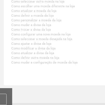
Como selecionar outra moeda na loja
Como escolher uma moeda diferente na loja
Como atualizar a moeda da loja
Como definir a moeda da loja
Como personalizar a moeda da loja
Como mudar a divisa da loja
Como trocar a divisa da loja
Como configurar uma nova moeda na loja
Como selecionar a moeda desejada na loja
Como ajustar a divisa da loja
Como modificar a divisa da loja
Como atualizar a divisa da loja
Como definir outra moeda na loja
Como mudar a configuração de moeda da loja