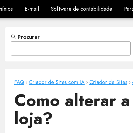
ínios
E-mail
Software de contabilidade
Par
ínios
E-mail
Software de contabilidade
Par
Procurar
FAQ
›
Criador de Sites com IA
›
Criador de Sites
›
Como alterar 
loja?