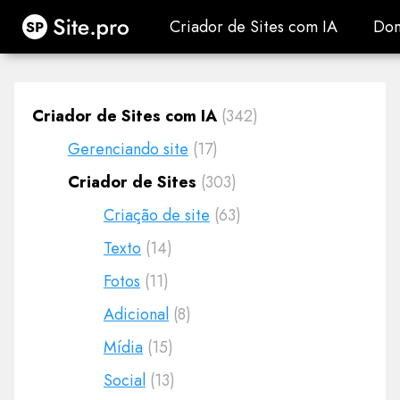
Site.pro
Criador de Sites com IA
Dom
Criador de Sites com IA
Dom
Criador de Sites com IA
(342)
Gerenciando site
(17)
Criador de Sites
(303)
Criação de site
(63)
Texto
(14)
Fotos
(11)
Adicional
(8)
Mídia
(15)
Social
(13)