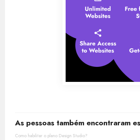
As pessoas também encontraram est
Como habilitar o plano Design Studio?