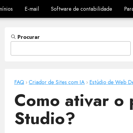
ínios
E-mail
Software de contabilidade
Par
ínios
E-mail
Software de contabilidade
Par
Procurar
FAQ
›
Criador de Sites com IA
›
Estúdio de Web D
Como ativar o 
Studio?