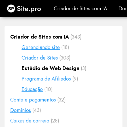
Site.pro
Criador de Sites com IA
Dom
Criador de Sites com IA
Dom
Criador de Sites com IA
(343)
Gerenciando site
(18)
Criador de Sites
(303)
Estúdio de Web Design
(3)
Programa de Afiliados
(9)
Educação
(10)
Conta e pagamentos
(32)
Domínios
(43)
Caixas de correio
(28)