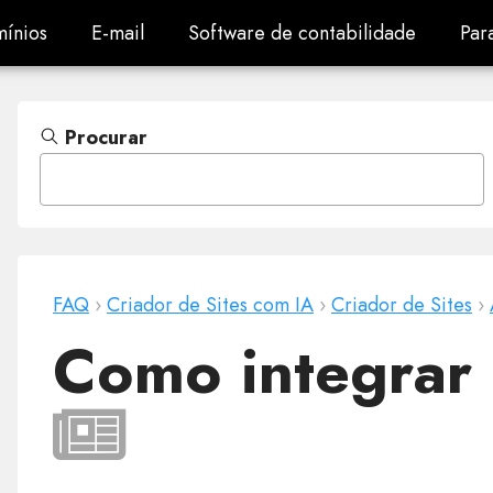
ínios
E-mail
Software de contabilidade
Par
ínios
E-mail
Software de contabilidade
Par
Procurar
FAQ
›
Criador de Sites com IA
›
Criador de Sites
›
Como integrar