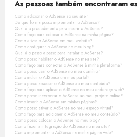
As pessoas também encontraram est
Como adicionar o AdSense ao seu site?
De que forma posso implementar o AdSense?
Qual é o procedimento para inserir o AdSense?
Como faço para colocar o AdSense na minha página?
Como ativar o AdSense em meu website?
Como configurar o AdSense no meu blog?
Qual é o passo a passo para instalar o AdSense?
Como posso habilitar o AdSense no meu site?
Como faço para conectar o AdSense à minha plataforma?
Como posso usar o AdSense no meu domínio?
Como incluir o AdSense em meu portal?
Como posso associar o AdSense ao meu conteúdo?
Como faço para aplicar o AdSense no meu endereço web?
Como posso incorporar o AdSense ao meu projeto online?
Como inserir o AdSense em minhas páginas?
Como posso ativar o AdSense no meu espaço virtual?
Como faço para adicionar o AdSense ao meu conteúdo?
Como posso colocar o AdSense no meu blog?
Como fazer a integração do AdSense no meu site?
Como implementar o AdSense na minha página web?