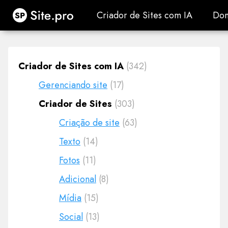
Site.pro
Criador de Sites com IA
Dom
Criador de Sites com IA
Dom
Criador de Sites com IA
(342)
Gerenciando site
(17)
Criador de Sites
(303)
Criação de site
(63)
Texto
(14)
Fotos
(11)
Adicional
(8)
Mídia
(15)
Social
(13)