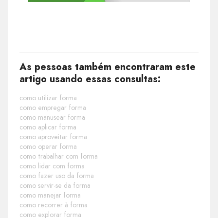
As pessoas também encontraram este
artigo usando essas consultas:
como utilizar forma
como empregar forma
como manusear forma
como aplicar forma
como aproveitar forma
como operar forma
como trabalhar com forma
como lidar com forma
como fazer uso da forma
como servir-se da forma
como manejar forma
como recorrer à forma
como explorar forma