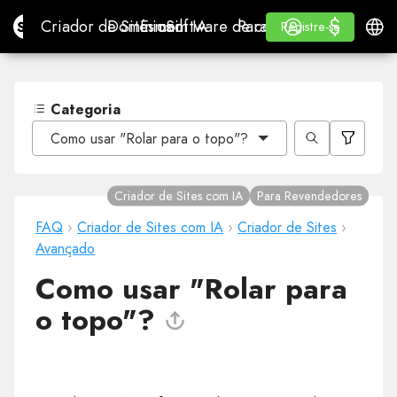
$
$
Site.pro
Criador de Sites com IA
Domínios
E-mail
Software de contabilidade
Para RevendedoresWhi
Iniciar Sessão
Aprender
Portu
Criador de Sites com IA
Domínios
E-mail
Software de contabilidade
Para Revendedores
Aprender
Registre-se
Registre-se
WHITE LABEL
Categoria
Como usar "Rolar para o topo"?
Criador de Sites com IA
Para Revendedores
FAQ
›
Criador de Sites com IA
›
Criador de Sites
›
Avançado
Como usar "Rolar para
o topo"?