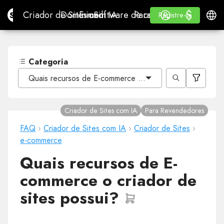
$
$
Site.pro
Criador de Sites com IA
Domínios
E-mail
Software de contabilidade
Para RevendedoresWhi
Iniciar Sessão
Aprender
Portu
Criador de Sites com IA
Domínios
E-mail
Software de contabilidade
Para Revendedores
Aprender
Registre-se
Registre-se
WHITE LABEL
Categoria
Quais recursos de E-commerce o criador de sites possui
Criador de Sites com IA
Para Revendedores
FAQ
›
Criador de Sites com IA
›
Criador de Sites
›
e-commerce
Quais recursos de E-
commerce o criador de
sites possui?