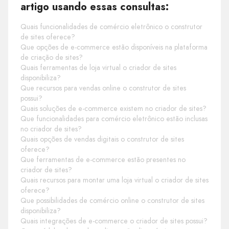
artigo usando essas consultas:
Quais funcionalidades de comércio eletrônico o construtor
de sites oferece?
Que opções de e-commerce estão disponíveis na plataforma
de criação de sites?
Quais ferramentas de loja virtual o criador de sites
disponibiliza?
Que recursos para vendas online o construtor de sites
possui?
Quais soluções de e-commerce existem no criador de sites?
Que funcionalidades para comércio eletrônico estão inclusas
no criador de sites?
Quais opções de vendas digitais o construtor de sites
oferece?
Que ferramentas de e-commerce estão presentes no
criador de sites?
Quais recursos para montar uma loja virtual o criador de sites
oferece?
Que possibilidades de comércio online o construtor de sites
disponibiliza?
Quais integrações de e-commerce o criador de sites possui?