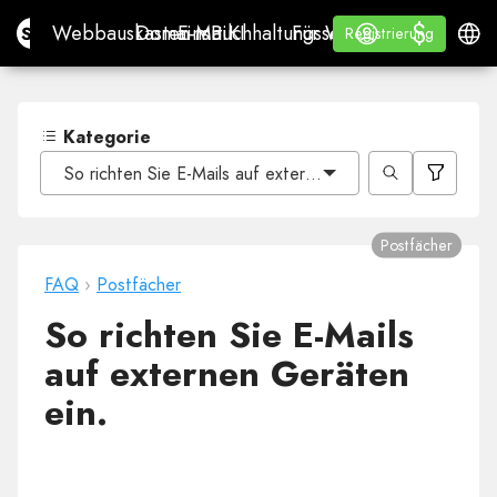
$
$
Site.pro
Webbauskasten mit KI
Domains
E-Mail
Buchhaltungssoftware
Für WiederverkäuferWh
Anmelden
Lernen
Deuts
Webbauskasten mit KI
Domains
E-Mail
Buchhaltungssoftware
Für Wiederverkäufer
Lernen
Registrierung
Registrierung
WHITE LABEL
Kategorie
So richten Sie E-Mails auf externen Geräten ein.
Postfächer
FAQ
›
Postfächer
So richten Sie E-Mails
auf externen Geräten
ein.