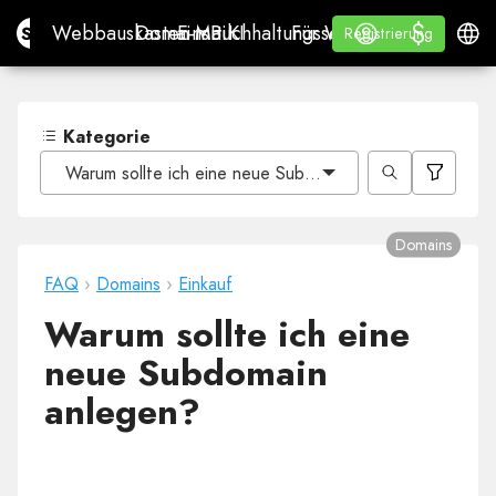
$
$
Site.pro
Webbauskasten mit KI
Domains
E-Mail
Buchhaltungssoftware
Für WiederverkäuferWh
Anmelden
Lernen
Deuts
Webbauskasten mit KI
Domains
E-Mail
Buchhaltungssoftware
Für Wiederverkäufer
Lernen
Registrierung
Registrierung
WHITE LABEL
Kategorie
Warum sollte ich eine neue Subdomain anlegen?
Domains
FAQ
›
Domains
›
Einkauf
Warum sollte ich eine
neue Subdomain
anlegen?