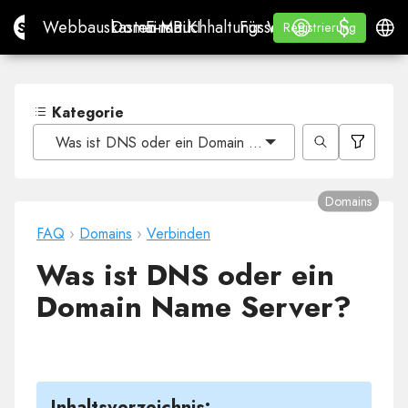
$
$
Site.pro
Webbauskasten mit KI
Domains
E-Mail
Buchhaltungssoftware
Für WiederverkäuferWh
Anmelden
Lernen
Deuts
Webbauskasten mit KI
Domains
E-Mail
Buchhaltungssoftware
Für Wiederverkäufer
Lernen
Registrierung
Registrierung
WHITE LABEL
Kategorie
Was ist DNS oder ein Domain Name Server?
Domains
FAQ
›
Domains
›
Verbinden
Was ist DNS oder ein
Domain Name Server?
Inhaltsverzeichnis: