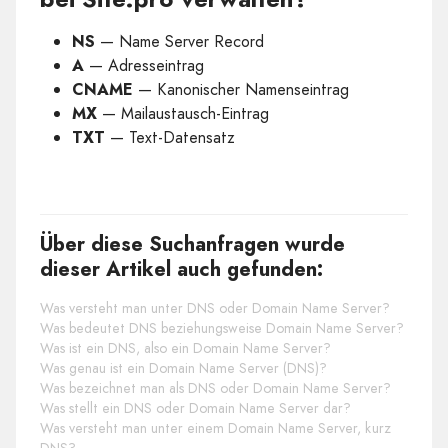
NS
— Name Server Record
A
— Adresseintrag
CNAME
— Kanonischer Namenseintrag
MX
— Mailaustausch-Eintrag
TXT
— Text-Datensatz
Über diese Suchanfragen wurde
dieser Artikel auch gefunden:
Was versteht man unter DNS oder Domain Name Server?
Was bedeutet DNS beziehungsweise Domain Name Server?
Was ist ein DNS, also ein Domain Name Server?
Was genau ist ein Domain Name Server (DNS)?
Was bezeichnet man als DNS oder Domain Name Server?
Was stellt ein DNS oder Domain Name Server dar?
Was versteht man unter einem Domain Name Server, kurz