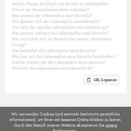
Welche Phasen durchläuft ein Bereich im Lebenszyklus?
Wie ist der Bereichslebenszyklus aufgebaut?
Was umfasst der Lebenszyklus eines Bereichs?
Wie gliedert sich der Lebenszyklus eines Bereichs?
Wie sieht der typische Lebenszyklus eines Bereichs aus?
Was passiert während des Lebenszyklus eines Bereichs?
Wie entwickelt sich ein Bereich über seinen Lebenszyklus
hinweg?
Was beinhaltet der Lebenszyklus eines Bereichs?
Wie lässt sich der Lebenszyklus eines Bereichs beschreiben?
Welche Stadien hat der Lebenszyklus eines Bereichs?
Wie läuft die Lebensspanne eines Bereichs ab?
URL kopieren
Wir verwenden Cookies (und sammeln bestimmte persönliche
Informationen), um Ihnen ein besseres Online-Erlebnis zu bieten.
© Site.pro 2011. Webbaukasten.
Vereinigte Staaten
.
Durch den Besuch unserer Website akzeptieren Sie
unsere
Bedingungen
.