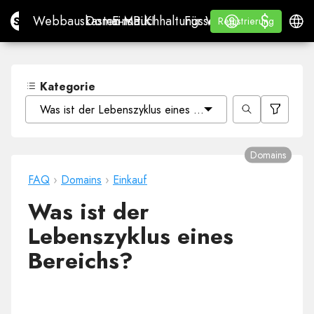
$
$
Site.pro
Webbauskasten mit KI
Domains
E-Mail
Buchhaltungssoftware
Für WiederverkäuferWh
Anmelden
Lernen
Deuts
Webbauskasten mit KI
Domains
E-Mail
Buchhaltungssoftware
Für Wiederverkäufer
Lernen
Registrierung
Registrierung
WHITE LABEL
Kategorie
Was ist der Lebenszyklus eines Bereichs?
Domains
FAQ
›
Domains
›
Einkauf
Was ist der
Lebenszyklus eines
Bereichs?