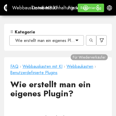
$
$
Site.pro
Webbauskasten mit KI
Domains
E-Mail
Buchhaltungssoftware
Für WiederverkäuferWh
Anmelden
Lernen
Deuts
Webbauskasten mit KI
Domains
E-Mail
Buchhaltungssoftware
Für Wiederverkäufer
Lernen
Registrierung
Registrierung
WHITE LABEL
Kategorie
Wie erstellt man ein eigenes Plugin?
Für Wiederverkäufer
FAQ
›
Webbauskasten mit KI
›
Webbaukasten
›
Benutzerdefinierte Plugins
Wie erstellt man ein
eigenes Plugin?