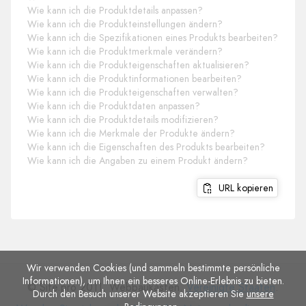
Wie kann ich die Produktdetails anpassen?
Wie kann ich die Produkteinstellungen ändern?
Wie kann ich die Spezifikationen eines Produkts bearbeiten?
Wie kann ich die Produktmerkmale verändern?
Wie kann ich die Produkteigenschaften aktualisieren?
Wie kann ich die Produktinformationen bearbeiten?
Wie kann ich die Produkteigenschaften verwalten?
Wie kann ich die Produktdaten anpassen?
Wie kann ich die Produktdetails modifizieren?
Wie kann ich die Merkmale der Produkte ändern?
Wie kann ich die Eigenschaften des Produkts bearbeiten?
Wie kann ich die Angaben zu einem Produkt ändern?
URL kopieren
Wir verwenden Cookies (und sammeln bestimmte persönliche
Informationen), um Ihnen ein besseres Online-Erlebnis zu bieten.
© Site.pro 2011. Webbaukasten.
Vereinigte Staaten
.
Durch den Besuch unserer Website akzeptieren Sie
unsere