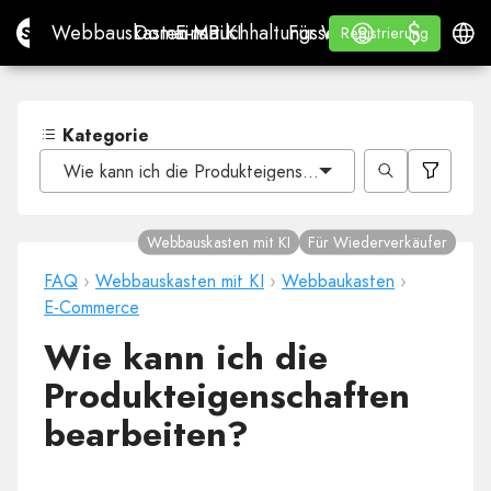
$
$
Site.pro
Webbauskasten mit KI
Domains
E-Mail
Buchhaltungssoftware
Für WiederverkäuferWh
Anmelden
Lernen
Deuts
Webbauskasten mit KI
Domains
E-Mail
Buchhaltungssoftware
Für Wiederverkäufer
Lernen
Registrierung
Registrierung
WHITE LABEL
Kategorie
Wie kann ich die Produkteigenschaften bearbeiten?
Webbauskasten mit KI
Für Wiederverkäufer
FAQ
›
Webbauskasten mit KI
›
Webbaukasten
›
E-Commerce
Wie kann ich die
Produkteigenschaften
bearbeiten?