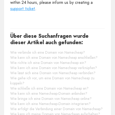
within 24 hours, please inform us by creating a
support ticket
.
Über diese Suchanfragen wurde
dieser Artikel auch gefunden:
Wie verbinde ich eine Domain von Namecheap?
Wie kann ich eine Domain von Namecheap anschließen?
Wie richte ich eine Domain von Namecheap ein?
Wie kann ich eine Domain von Namecheap verknüpfen?
Wie lässt sich eine Domain von Namecheap verbinden?
Wie gehe ich vor, um eine Domain von Namecheap zu
koppeln?
Wie schließe ich eine Domain von Namecheap an?
Wie kann ich eine Namecheap-Domain anbinden?
Wie bringe ich eine Domain von Namecheap online?
Wie kann ich eine Namecheap-Domain integrieren?
Wie erfolgt die Verbindung einer Domain von Namecheap?
Wie kann ich meine Domain von Namecheap aufschalten?