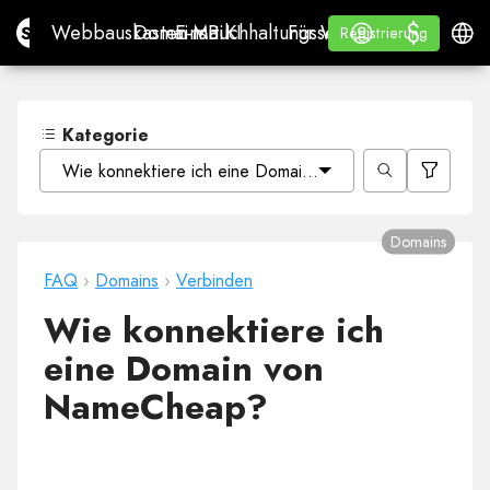
$
$
Site.pro
Webbauskasten mit KI
Domains
E-Mail
Buchhaltungssoftware
Für WiederverkäuferWh
Anmelden
Lernen
Deuts
Webbauskasten mit KI
Domains
E-Mail
Buchhaltungssoftware
Für Wiederverkäufer
Lernen
Registrierung
Registrierung
WHITE LABEL
Kategorie
Wie konnektiere ich eine Domain von NameCheap?
Domains
FAQ
›
Domains
›
Verbinden
Wie konnektiere ich
eine Domain von
NameCheap?