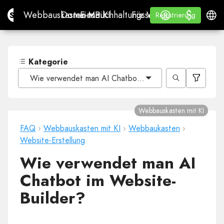
$
$
Site.pro
Webbauskasten mit KI
Domains
E-Mail
Buchhaltungssoftware
Für WiederverkäuferWh
Anmelden
Lernen
Deuts
Webbauskasten mit KI
Domains
E-Mail
Buchhaltungssoftware
Für Wiederverkäufer
Lernen
Registrierung
Registrierung
WHITE LABEL
Kategorie
Wie verwendet man AI Chatbot im Website-Builder?
Webbauskasten mit KI
FAQ
›
Webbauskasten mit KI
›
Webbaukasten
›
Website-Erstellung
Wie verwendet man AI
Chatbot im Website-
Builder?