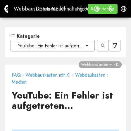
$
$
Site.pro
Webbauskasten mit KI
Domains
E-Mail
Buchhaltungssoftware
Für WiederverkäuferWh
Anmelden
Lernen
Deuts
Webbauskasten mit KI
Domains
E-Mail
Buchhaltungssoftware
Für Wiederverkäufer
Lernen
Registrierung
Registrierung
WHITE LABEL
Kategorie
YouTube: Ein Fehler ist aufgetreten...
Webbauskasten mit KI
FAQ
›
Webbauskasten mit KI
›
Webbaukasten
›
Medien
YouTube: Ein Fehler ist
aufgetreten...